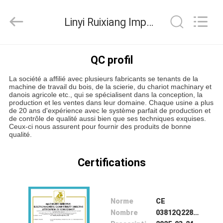
-
2026
Linyi
Linyi Ruixiang Import & Export Co., Ltd. Contrôle de la qualité
Ruixiang
Import
&
Export
Co.,
MAISON
Ltd..
QC profil
All
Rights
Reserved.
La société a affilié avec plusieurs fabricants se tenants de la
PRODUITS
machine de travail du bois, de la scierie, du chariot machinary et
danois agricole etc., qui se spécialisent dans la conception, la
production et les ventes dans leur domaine. Chaque usine a plus
de 20 ans d'expérience avec le système parfait de production et
AU
de contrôle de qualité aussi bien que ses techniques exquises.
Ceux-ci nous assurent pour fournir des produits de bonne
SUJET
qualité.
DE
Certifications
NOUS
VISITE
Norme
CE
D'USINE
Nombre
03812Q22864R1S