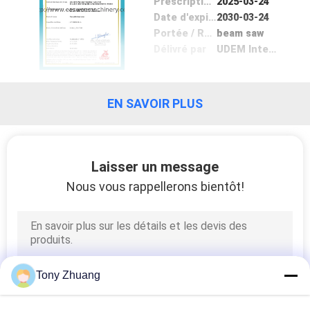
Prescription Date
2025-03-24
Date d'expiration
2030-03-24
CONTRÔLE
Portée / Range
beam saw
Délivré par
UDEM International Certification Auditing Training Centre Industry and Trade Inc
DE
QUALITÉ
EN SAVOIR PLUS
CONTACTEZ-
NOUS
Laisser un message
Nous vous rappellerons bientôt!
NOUVELLES
DEMANDEZ
UNE
Tony Zhuang
CITATION