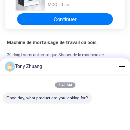
MXB3515A
MOQ：
1 set
Continuer
Machine de mortaisage de travail du bois
20 doigt semi automatique Shaper de la machine de
mortaisage de travail du bois de degré MXB3515A
Tony Zhuang
machine de perceuse de 20D Mortiser, machine simple
verticale de travail du bois d'axe de MS362B
7:42 AM
doigt Shaper commun de 2840r/Min Woodworking Mortising
Machine MX3510A MX3516
Good day, what product are you looking for?
Catégories populaires
Tous
Machine De Scie De 
Machine De 