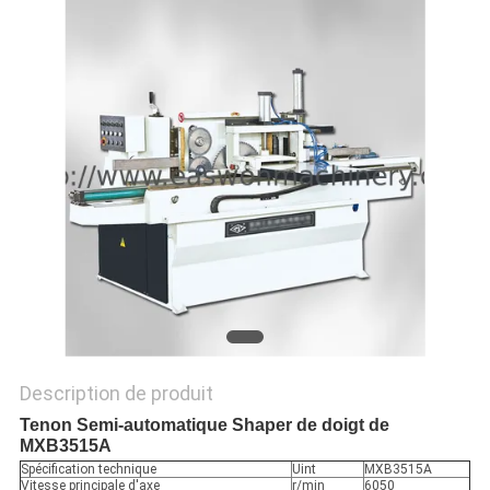
PLAN
DU
SITE
PRIVACY
POLICY
Description de produit
Tenon Semi-automatique Shaper de doigt de
MXB3515A
Spécification technique
Uint
MXB3515A
Vitesse principale d'axe
r/min
6050