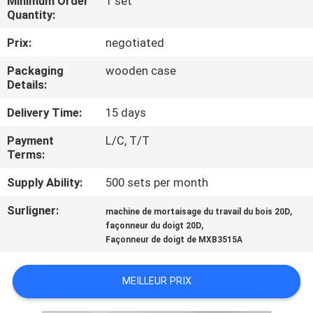
Minimum Order
1 set
Quantity:
CONTRÔLE
Prix:
negotiated
DE
Packaging
wooden case
QUALITÉ
Details:
Delivery Time:
15 days
CONTACTEZ-
Payment
L/C, T/T
NOUS
Terms:
Supply Ability:
500 sets per month
NOUVELLES
Surligner:
,
machine de mortaisage du travail du bois 20D
,
façonneur du doigt 20D
DEMANDEZ
Façonneur de doigt de MXB3515A
UNE
MEILLEUR PRIX
CITATION