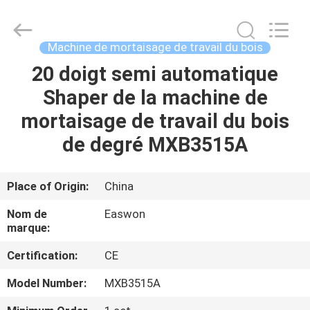
-
2026
Linyi
Ruixiang
Import
Machine de mortaisage de travail du bois
&
Export
Co.,
20 doigt semi automatique
MAISON
Ltd..
All
Shaper de la machine de
Rights
Reserved.
PRODUITS
mortaisage de travail du bois
de degré MXB3515A
AU
SUJET
Place of Origin:
China
DE
Nom de
Easwon
NOUS
marque:
Certification:
CE
VISITE
Model Number:
MXB3515A
D'USINE