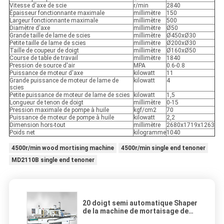
Vitesse d'axe de scie
r/min
2840
Épaisseur fonctionnante maximale
millimètre
150
Largeur fonctionnante maximale
millimètre
500
Diamètre d'axe
millimètre
Ø50
Grande taille de lame de scies
millimètre
Ø450xØ30
Petite taille de lame de scies
millimètre
Ø200xØ30
Taille de coupeur de doigt
millimètre
Ø160xØ50
Course de table de travail
millimètre
1840
Pression de source d'air
MPA
0.6-0.8
Puissance de moteur d'axe
kilowatt
11
Grande puissance de moteur de lame de
kilowatt
4
scies
Petite puissance de moteur de lame de scies
kilowatt
1,5
Longueur de tenon de doigt
millimètre
0-15
Pression maximale de pompe à huile
kgf/cm2
70
Puissance de moteur de pompe à huile
kilowatt
2,2
Dimension hors-tout
millimètre
2680x1719x1263
Poids net
kilogramme
1040
4500r/min wood mortising machine
4500r/min single end tenoner
MD2110B single end tenoner
20 doigt semi automatique Shaper
de la machine de mortaisage de
travail du bois de degré